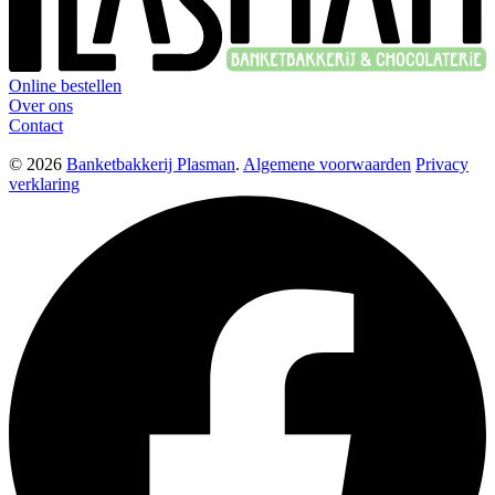
Online bestellen
Over ons
Contact
© 2026
Banketbakkerij Plasman
.
Algemene voorwaarden
Privacy
verklaring